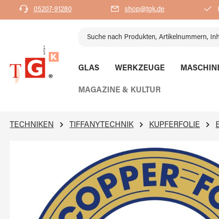
05207-91280
shop@tgk.de
K
springen
Zur Hauptnavigation springen
GLAS
WERKZEUGE
MASCHIN
MAGAZINE & KULTUR
TECHNIKEN
TIFFANYTECHNIK
KUPFERFOLIE
Bildergalerie überspringen