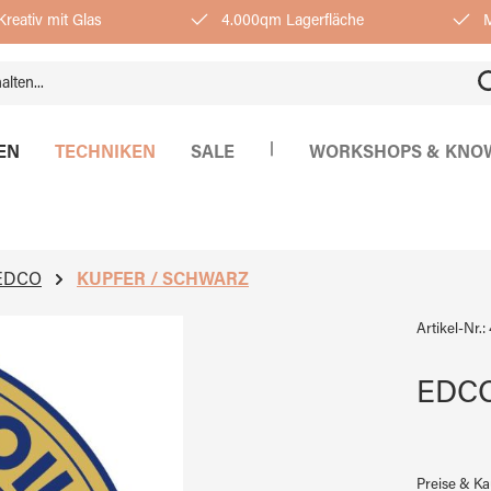
reativ mit Glas
4.000qm Lagerfläche
M
|
EN
TECHNIKEN
SALE
WORKSHOPS & KNO
EDCO
KUPFER / SCHWARZ
Artikel-Nr.:
EDCO 
Preise & K