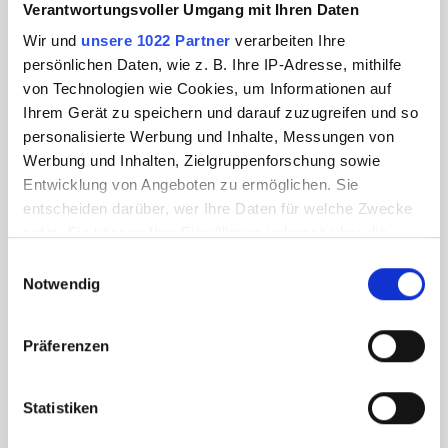
Verantwortungsvoller Umgang mit Ihren Daten
Wir und
unsere 1022 Partner
verarbeiten Ihre
persönlichen Daten, wie z. B. Ihre IP-Adresse, mithilfe
von Technologien wie Cookies, um Informationen auf
Ihrem Gerät zu speichern und darauf zuzugreifen und so
personalisierte Werbung und Inhalte, Messungen von
Werbung und Inhalten, Zielgruppenforschung sowie
Entwicklung von Angeboten zu ermöglichen. Sie
entscheiden darüber, wer Ihre Daten für welche Zwecke
nutzt. Sie können Ihre Einwilligung jederzeit über die
Cookie-Erklärung oder durch Klicken auf das Privacy
Einwilligungsauswahl
Trigger Symbol ändern oder widerrufen
Notwendig
Wenn Sie es erlauben, würden wir auch gerne:
Präferenzen
Informationen über Ihre geografische Lage
erfassen, welche bis auf einige Meter genau sein
können
Statistiken
Ihr Gerät durch aktives Scannen nach