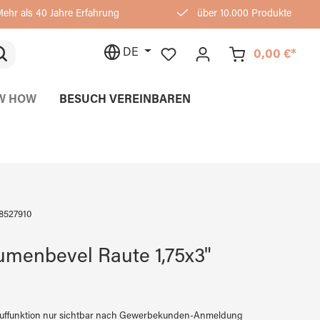
ehr als 40 Jahre Erfahrung
über 10.000 Produkte
DE
0,00 €*
W HOW
BESUCH VEREINBAREN
8527910
umenbevel Raute 1,75x3"
auffunktion nur sichtbar nach Gewerbekunden-Anmeldung