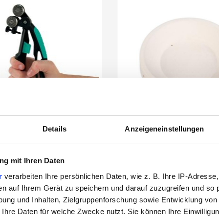
Details
Anzeigeneinstellungen
g mit Ihren Daten
r's Breda Glass Nippers
Fusingform Runder Tel
Glasbrechzange
r
verarbeiten Ihre persönlichen Daten, wie z. B. Ihre IP-Adresse,
en auf Ihrem Gerät zu speichern und darauf zuzugreifen und so 
ung und Inhalten, Zielgruppenforschung sowie Entwicklung von
 Ihre Daten für welche Zwecke nutzt. Sie können Ihre Einwilligun