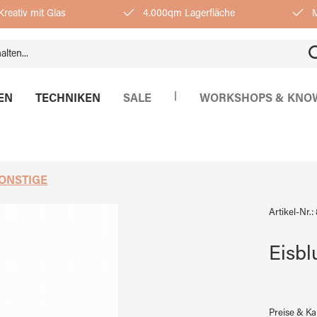
reativ mit Glas
4.000qm Lagerfläche
M
|
EN
TECHNIKEN
SALE
WORKSHOPS & KNO
ONSTIGE
Artikel-Nr.:
Eisbl
Preise & K