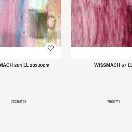
MACH 264 LL 20x30cm
WISSMACH 67 L
7626411.1
7606711