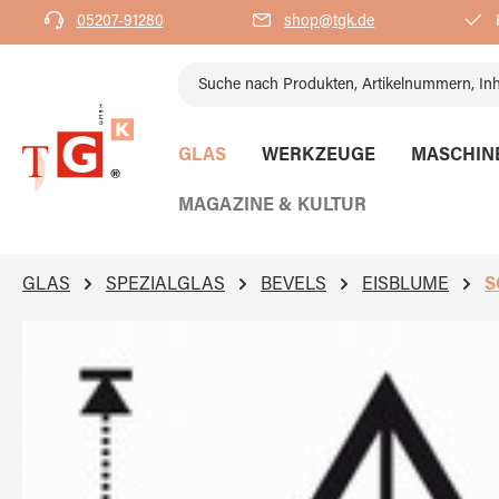
05207-91280
shop@tgk.de
K
springen
Zur Hauptnavigation springen
GLAS
WERKZEUGE
MASCHIN
MAGAZINE & KULTUR
GLAS
SPEZIALGLAS
BEVELS
EISBLUME
S
Bildergalerie überspringen