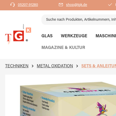
05207-91280
shop@tgk.de
K
springen
Zur Hauptnavigation springen
GLAS
WERKZEUGE
MASCHIN
MAGAZINE & KULTUR
TECHNIKEN
METAL OXIDATION
SETS & ANLEITU
Bildergalerie überspringen