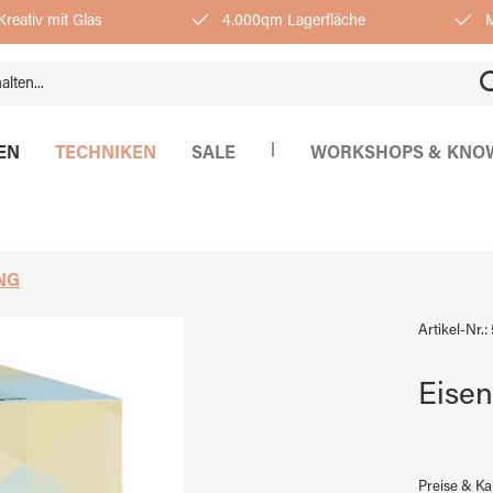
reativ mit Glas
4.000qm Lagerfläche
M
|
EN
TECHNIKEN
SALE
WORKSHOPS & KNO
NG
Artikel-Nr.:
Eisen
Preise & K