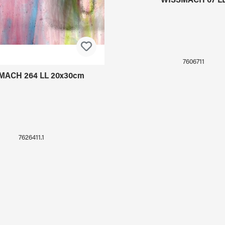
MACH 264 LL 20x30cm
WISSMACH 67 L
7626411.1
7606711