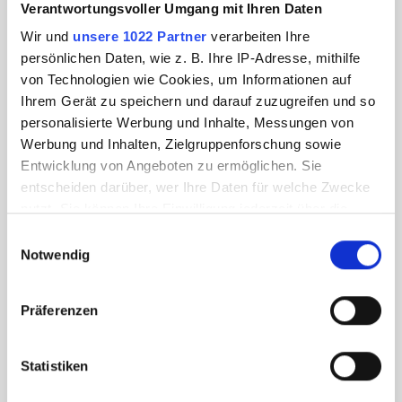
Verantwortungsvoller Umgang mit Ihren Daten
Wir und
unsere 1022 Partner
verarbeiten Ihre
persönlichen Daten, wie z. B. Ihre IP-Adresse, mithilfe
von Technologien wie Cookies, um Informationen auf
Ihrem Gerät zu speichern und darauf zuzugreifen und so
personalisierte Werbung und Inhalte, Messungen von
Werbung und Inhalten, Zielgruppenforschung sowie
Entwicklung von Angeboten zu ermöglichen. Sie
entscheiden darüber, wer Ihre Daten für welche Zwecke
nutzt. Sie können Ihre Einwilligung jederzeit über die
Cookie-Erklärung oder durch Klicken auf das Privacy
Einwilligungsauswahl
Trigger Symbol ändern oder widerrufen
Notwendig
Wenn Sie es erlauben, würden wir auch gerne:
Präferenzen
Informationen über Ihre geografische Lage
erfassen, welche bis auf einige Meter genau sein
können
Statistiken
Ihr Gerät durch aktives Scannen nach