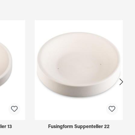
ler 13
Fusingform Suppenteller 22