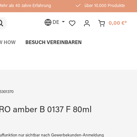
ehr als 40 Jahre Erfahrung
über 10.000 Produkte
DE
0,00 €*
W HOW
BESUCH VEREINBAREN
5301370
RO amber B 0137 F 80ml
auffunktion nur sichtbar nach Gewerbekunden-Anmeldung