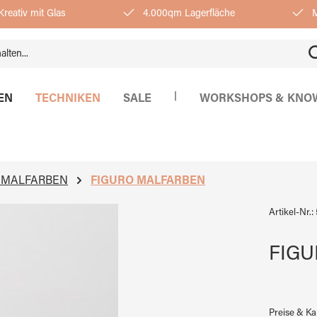
reativ mit Glas
4.000qm Lagerfläche
M
|
EN
TECHNIKEN
SALE
WORKSHOPS & KNO
SMALFARBEN
FIGURO MALFARBEN
Artikel-Nr.:
FIGU
Preise & K