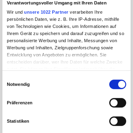
Verantwortungsvoller Umgang mit Ihren Daten
Wir und
unsere 1022 Partner
verarbeiten Ihre
persönlichen Daten, wie z. B. Ihre IP-Adresse, mithilfe
von Technologien wie Cookies, um Informationen auf
Ihrem Gerät zu speichern und darauf zuzugreifen und so
personalisierte Werbung und Inhalte, Messungen von
Werbung und Inhalten, Zielgruppenforschung sowie
Entwicklung von Angeboten zu ermöglichen. Sie
entscheiden darüber, wer Ihre Daten für welche Zwecke
nutzt. Sie können Ihre Einwilligung jederzeit über die
Cookie-Erklärung oder durch Klicken auf das Privacy
Einwilligungsauswahl
Trigger Symbol ändern oder widerrufen
Notwendig
Wenn Sie es erlauben, würden wir auch gerne:
Präferenzen
Informationen über Ihre geografische Lage
erfassen, welche bis auf einige Meter genau sein
können
Statistiken
Ihr Gerät durch aktives Scannen nach