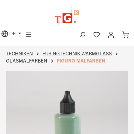
alt springen
DE
TECHNIKEN
FUSINGTECHNIK WARMGLASS
GLASMALFARBEN
FIGURO MALFARBEN
Bildergalerie überspringen