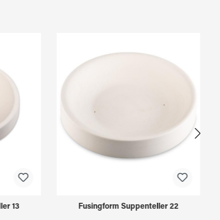
ler 13
Fusingform Suppenteller 22