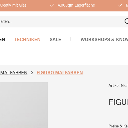
reativ mit Glas
4.000qm Lagerfläche
M
|
EN
TECHNIKEN
SALE
WORKSHOPS & KNO
SMALFARBEN
FIGURO MALFARBEN
Artikel-Nr.:
FIGUR
Preise & K