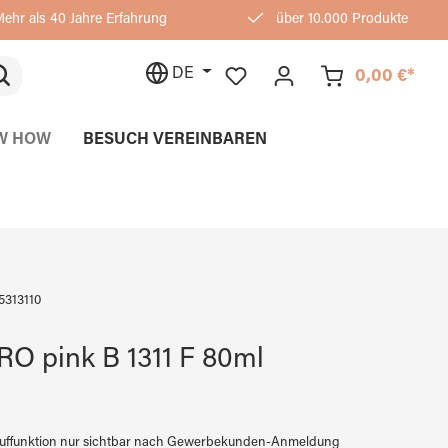
ehr als 40 Jahre Erfahrung
über 10.000 Produkte
DE
0,00 €*
W HOW
BESUCH VEREINBAREN
5313110
O pink B 1311 F 80ml
auffunktion nur sichtbar nach Gewerbekunden-Anmeldung