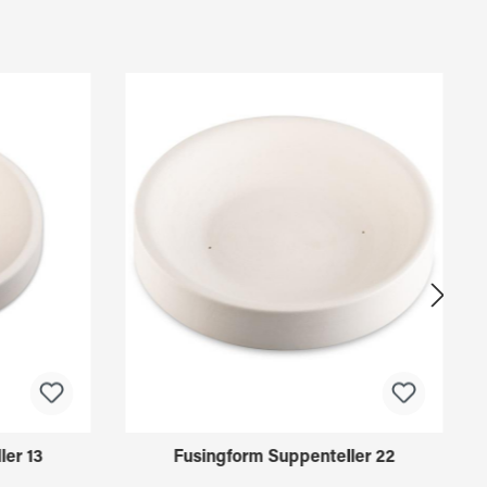
ler 13
Fusingform Suppenteller 22