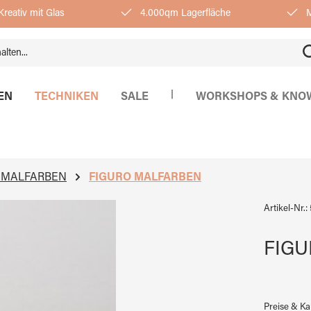
reativ mit Glas
4.000qm Lagerfläche
M
|
EN
TECHNIKEN
SALE
WORKSHOPS & KNO
SMALFARBEN
FIGURO MALFARBEN
Artikel-Nr.:
FIGUR
Preise & K