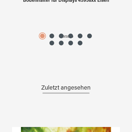
Bodenhalter für Displays 45958xx Eisen
4595890
Zuletzt angesehen
Produktgalerie überspringen