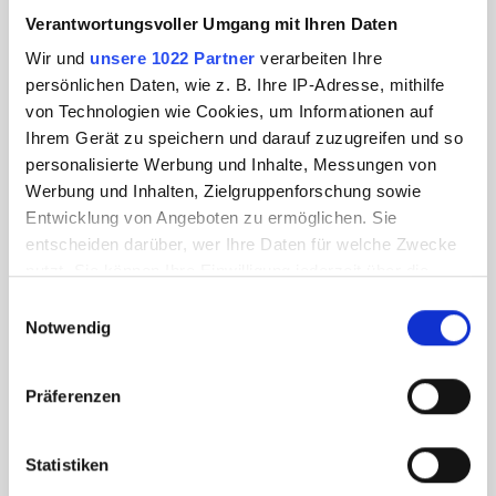
Verantwortungsvoller Umgang mit Ihren Daten
Wir und
unsere 1022 Partner
verarbeiten Ihre
persönlichen Daten, wie z. B. Ihre IP-Adresse, mithilfe
von Technologien wie Cookies, um Informationen auf
Ihrem Gerät zu speichern und darauf zuzugreifen und so
personalisierte Werbung und Inhalte, Messungen von
Werbung und Inhalten, Zielgruppenforschung sowie
Entwicklung von Angeboten zu ermöglichen. Sie
entscheiden darüber, wer Ihre Daten für welche Zwecke
nutzt. Sie können Ihre Einwilligung jederzeit über die
Cookie-Erklärung oder durch Klicken auf das Privacy
Einwilligungsauswahl
Trigger Symbol ändern oder widerrufen
Notwendig
Wenn Sie es erlauben, würden wir auch gerne:
Präferenzen
Informationen über Ihre geografische Lage
erfassen, welche bis auf einige Meter genau sein
können
Statistiken
Ihr Gerät durch aktives Scannen nach