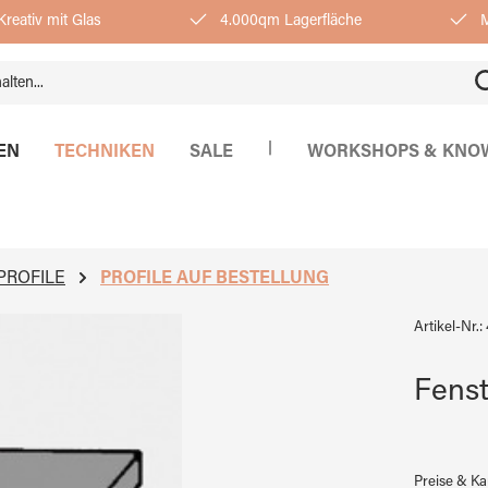
reativ mit Glas
4.000qm Lagerfläche
M
|
EN
TECHNIKEN
SALE
WORKSHOPS & KNO
PROFILE
PROFILE AUF BESTELLUNG
Artikel-Nr.:
Fenst
Preise & K