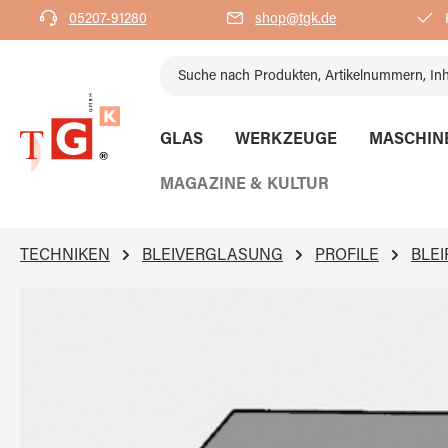
05207-91280
shop@tgk.de
K
springen
Zur Hauptnavigation springen
GLAS
WERKZEUGE
MASCHIN
MAGAZINE & KULTUR
TECHNIKEN
BLEIVERGLASUNG
PROFILE
BLEI
Bildergalerie überspringen