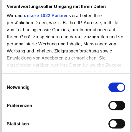
Verantwortungsvoller Umgang mit Ihren Daten
Wir und
unsere 1022 Partner
verarbeiten Ihre
persönlichen Daten, wie z. B. Ihre IP-Adresse, mithilfe
von Technologien wie Cookies, um Informationen auf
Ihrem Gerät zu speichern und darauf zuzugreifen und so
personalisierte Werbung und Inhalte, Messungen von
Werbung und Inhalten, Zielgruppenforschung sowie
Entwicklung von Angeboten zu ermöglichen. Sie
entscheiden darüber, wer Ihre Daten für welche Zwecke
nutzt. Sie können Ihre Einwilligung jederzeit über die
Cookie-Erklärung oder durch Klicken auf das Privacy
Einwilligungsauswahl
Trigger Symbol ändern oder widerrufen
Notwendig
Wenn Sie es erlauben, würden wir auch gerne:
Präferenzen
Informationen über Ihre geografische Lage
erfassen, welche bis auf einige Meter genau sein
können
Statistiken
Ihr Gerät durch aktives Scannen nach