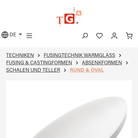
alt springen
DE
TECHNIKEN
FUSINGTECHNIK WARMGLASS
FUSING & CASTINGFORMEN
ABSENKFORMEN
SCHALEN UND TELLER
RUND & OVAL
Bildergalerie überspringen