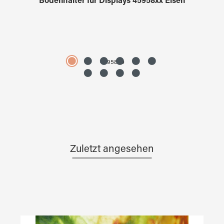
Bodenhalter für Displays 45958xx Eisen
4595890
Zuletzt angesehen
Produktgalerie überspringen