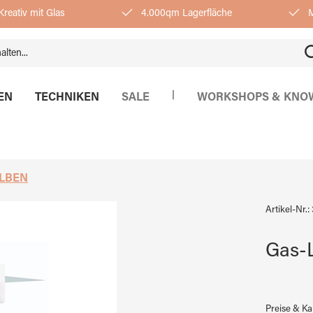
reativ mit Glas
4.000qm Lagerfläche
M
|
EN
TECHNIKEN
SALE
WORKSHOPS & KNO
LBEN
Artikel-Nr.:
Gas-
Preise & K