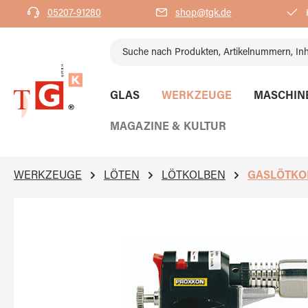
05207-91280
shop@tgk.de
K
springen
Zur Hauptnavigation springen
GLAS
WERKZEUGE
MASCHIN
MAGAZINE & KULTUR
WERKZEUGE
LÖTEN
LÖTKOLBEN
GASLÖTKO
Bildergalerie überspringen