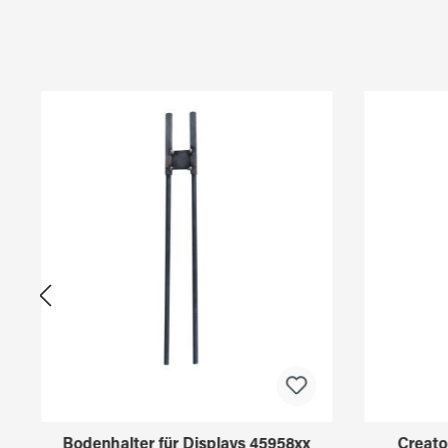
Produktgalerie überspringen
Bodenhalter für Displays 45958xx
Creato