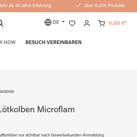
ehr als 40 Jahre Erfahrung
über 10.000 Produkte
DE
0,00 €*
W HOW
BESUCH VEREINBAREN
3430100
Lötkolben Microflam
auffunktion nur sichtbar nach Gewerbekunden-Anmeldung