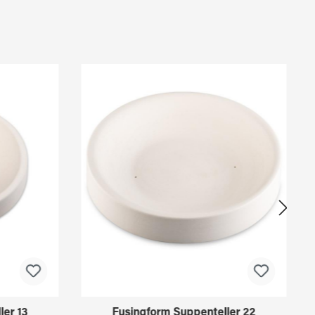
ler 13
Fusingform Suppenteller 22