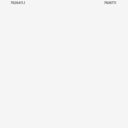
7626411.1
7606711