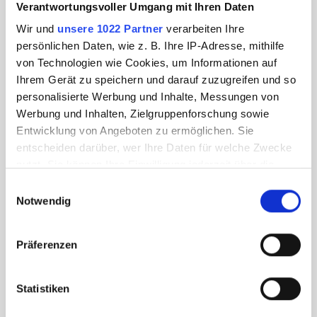
Verantwortungsvoller Umgang mit Ihren Daten
Wir und
unsere 1022 Partner
verarbeiten Ihre
persönlichen Daten, wie z. B. Ihre IP-Adresse, mithilfe
von Technologien wie Cookies, um Informationen auf
Ihrem Gerät zu speichern und darauf zuzugreifen und so
personalisierte Werbung und Inhalte, Messungen von
Werbung und Inhalten, Zielgruppenforschung sowie
Entwicklung von Angeboten zu ermöglichen. Sie
entscheiden darüber, wer Ihre Daten für welche Zwecke
nutzt. Sie können Ihre Einwilligung jederzeit über die
Cookie-Erklärung oder durch Klicken auf das Privacy
Einwilligungsauswahl
Trigger Symbol ändern oder widerrufen
Notwendig
Wenn Sie es erlauben, würden wir auch gerne:
Präferenzen
Informationen über Ihre geografische Lage
erfassen, welche bis auf einige Meter genau sein
können
Statistiken
Ihr Gerät durch aktives Scannen nach