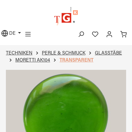
alt springen
DE
TECHNIKEN
PERLE & SCHMUCK
GLASSTÄBE
MORETTI AK104
TRANSPARENT
Bildergalerie überspringen