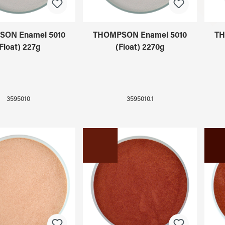
ON Enamel 5010
THOMPSON Enamel 5010
TH
Float) 227g
(Float) 2270g
3595010
3595010.1