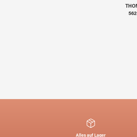
THO
562
Alles auf Lager