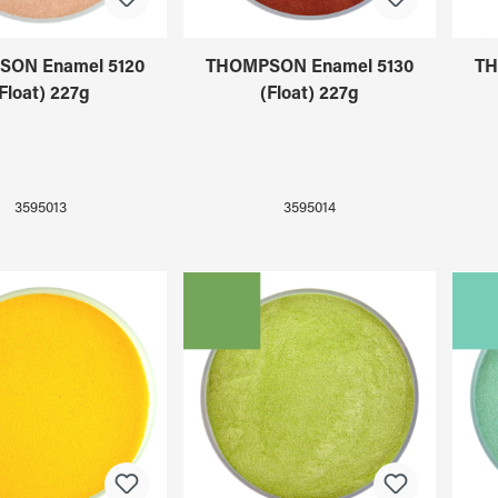
ON Enamel 5120
THOMPSON Enamel 5130
TH
Float) 227g
(Float) 227g
3595013
3595014