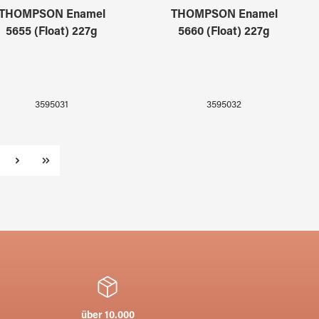
THOMPSON Enamel
THOMPSON Enamel
5655 (Float) 227g
5660 (Float) 227g
3595031
3595032
te
über 10.000