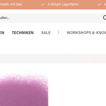
reativ mit Glas
4.000qm Lagerfläche
M
|
EN
TECHNIKEN
SALE
WORKSHOPS & KNO