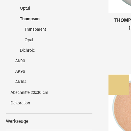
Optul
Thompson
THOMPS
(
Transparent
Opal
Dichroic
AK90
AK96
AK104
Abschnitte 20x30 cm
Dekoration
Werkzeuge