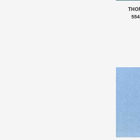
THO
554