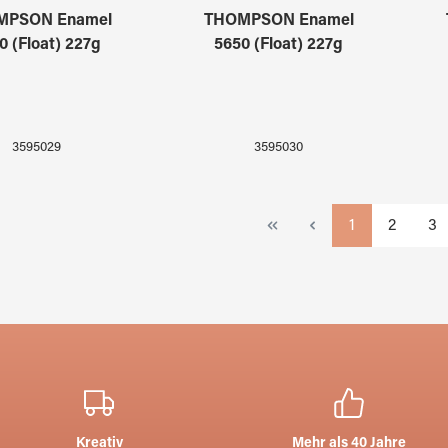
MPSON Enamel
THOMPSON Enamel
0 (Float) 227g
5650 (Float) 227g
3595029
3595030
Seite
Seite
Sei
1
2
3
Kreativ
Mehr als 40 Jahre