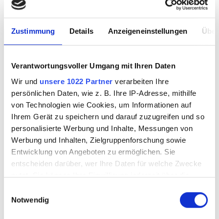
Werkzeuge
Zustimmung
Details
Anzeigeneinstellungen
Über
Maschinen
Verantwortungsvoller Umgang mit Ihren Daten
Techniken
Wir und
unsere 1022 Partner
verarbeiten Ihre
persönlichen Daten, wie z. B. Ihre IP-Adresse, mithilfe
Sale
von Technologien wie Cookies, um Informationen auf
Ihrem Gerät zu speichern und darauf zuzugreifen und so
personalisierte Werbung und Inhalte, Messungen von
Workshops & Know How
Werbung und Inhalten, Zielgruppenforschung sowie
Entwicklung von Angeboten zu ermöglichen. Sie
Besuch vereinbaren
entscheiden darüber, wer Ihre Daten für welche Zwecke
nutzt. Sie können Ihre Einwilligung jederzeit über die
Magazine & Kultur
Cookie-Erklärung oder durch Klicken auf das Privacy
Einwilligungsauswahl
Trigger Symbol ändern oder widerrufen
Notwendig