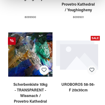
Provetro Kathedral
gesammelt haben.
/ Youghiogheny
8099900
8099901
SALE
%
Scherbenkiste 10kg
UROBOROS 58-56-
- TRANSPARENT -
F 20x30cm
Wissmach /
Provetro Kathedral