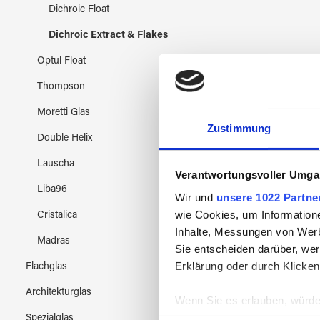
Dichroic Float
Dichroic Extract & Flakes
Optul Float
Thompson
Moretti Glas
Zustimmung
Double Helix
Lauscha
Verantwortungsvoller Umgan
Liba96
Wir und
unsere 1022 Partne
wie Cookies, um Information
Cristalica
Inhalte, Messungen von Werb
Madras
Sie entscheiden darüber, wer
Erklärung oder durch Klicken
Flachglas
Architekturglas
Wenn Sie es erlauben, würde
Spezialglas