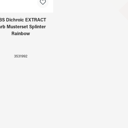
BS Dichroic EXTRACT
arb Musterset Splinter
Rainbow
3531992