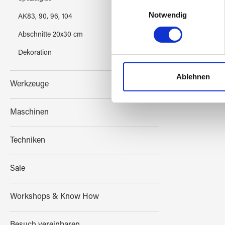
Informationen über Ih
Einwilligungsauswahl
Ihr Gerät durch aktiv
Notwendig
AK83, 90, 96, 104
Erfahren Sie mehr darüber, w
Abschnitte 20x30 cm
Einzelheiten
fest.
Dekoration
Wir verwenden Cookies, um I
und die Zugriffe auf unsere 
Ablehnen
Werkzeuge
Website an unsere Partner fü
möglicherweise mit weiteren
der Dienste gesammelt habe
Maschinen
Techniken
Sale
Workshops & Know How