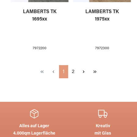
LAMBERTS TK
LAMBERTS TK
1695xx
1975xx
7972200
7972300
Seite
Seite
1
2
Alles auf Lager
Kreativ
4.000qm Lagerfläche
mit Glas