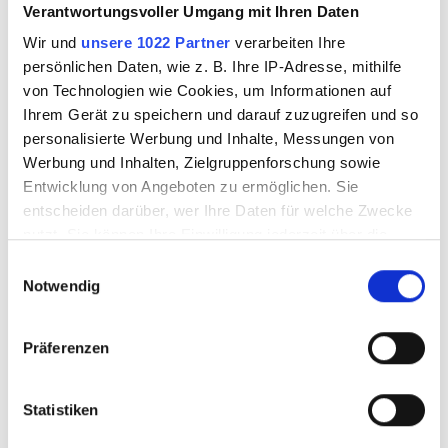
Verantwortungsvoller Umgang mit Ihren Daten
Wir und
unsere 1022 Partner
verarbeiten Ihre
persönlichen Daten, wie z. B. Ihre IP-Adresse, mithilfe
von Technologien wie Cookies, um Informationen auf
7970600
7970700
Ihrem Gerät zu speichern und darauf zuzugreifen und so
personalisierte Werbung und Inhalte, Messungen von
Werbung und Inhalten, Zielgruppenforschung sowie
Entwicklung von Angeboten zu ermöglichen. Sie
entscheiden darüber, wer Ihre Daten für welche Zwecke
nutzt. Sie können Ihre Einwilligung jederzeit über die
Cookie-Erklärung oder durch Klicken auf das Privacy
Einwilligungsauswahl
Trigger Symbol ändern oder widerrufen
Notwendig
Wenn Sie es erlauben, würden wir auch gerne:
Präferenzen
Informationen über Ihre geografische Lage
LAMBERTS TK 74xx
LAMBERTS TK 84xx
erfassen, welche bis auf einige Meter genau sein
können
Statistiken
Ihr Gerät durch aktives Scannen nach