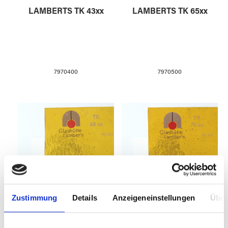
LAMBERTS TK 43xx
LAMBERTS TK 65xx
7970400
7970500
Zustimmung
Details
Anzeigeneinstellungen
Über
LAMBERTS TK 68xx
LAMBERTS TK 70xx