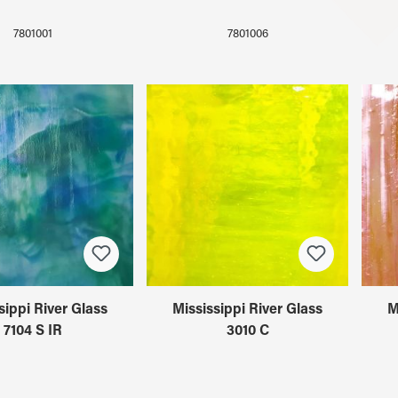
7801001
7801006
sippi River Glass
Mississippi River Glass
M
7104 S IR
3010 C