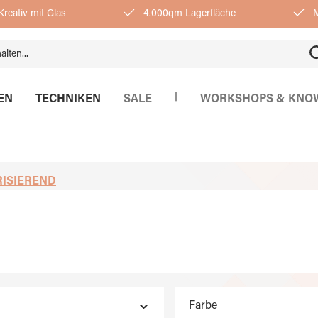
reativ mit Glas
4.000qm Lagerfläche
M
|
EN
TECHNIKEN
SALE
WORKSHOPS & KNO
RISIEREND
Farbe