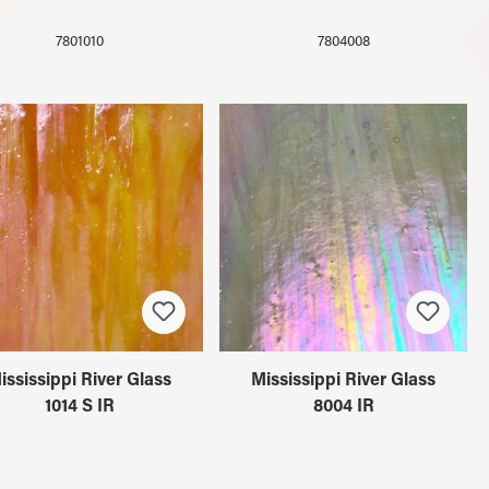
7801010
7804008
ississippi River Glass
Mississippi River Glass
1014 S IR
8004 IR