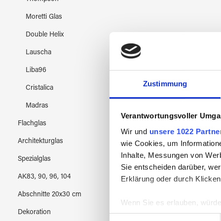
Moretti Glas
Double Helix
Lauscha
Liba96
Zustimmung
Cristalica
Madras
Verantwortungsvoller Umgan
Flachglas
Wir und
unsere 1022 Partne
Architekturglas
wie Cookies, um Information
Inhalte, Messungen von Werb
Spezialglas
Sie entscheiden darüber, wer
Missis
AK83, 90, 96, 104
Erklärung oder durch Klicken
Abschnitte 20x30 cm
Wenn Sie es erlauben, würde
Dekoration
Informationen über Ih
Einwilligungsauswahl