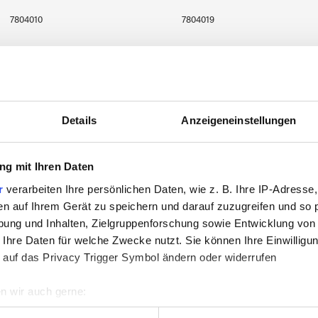
7804010
7804019
Details
Anzeigeneinstellungen
g mit Ihren Daten
r
verarbeiten Ihre persönlichen Daten, wie z. B. Ihre IP-Adresse,
en auf Ihrem Gerät zu speichern und darauf zuzugreifen und so 
ung und Inhalten, Zielgruppenforschung sowie Entwicklung von
 Ihre Daten für welche Zwecke nutzt. Sie können Ihre Einwilligun
sippi River Glass
Mississippi River Glass
M
 auf das Privacy Trigger Symbol ändern oder widerrufen
7002 S
7033 M
n wir auch gerne:
re geografische Lage erfassen, welche bis auf einige Meter gen