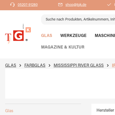
05207-91280
shop@tgk.de
K
springen
Zur Hauptnavigation springen
GLAS
WERKZEUGE
MASCHIN
MAGAZINE & KULTUR
GLAS
FARBGLAS
MISSISSIPPI RIVER GLASS
I
Hersteller
Glas