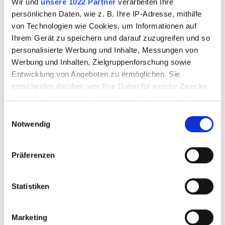
Wir und
unsere 1022 Partner
verarbeiten Ihre
Dekoration
persönlichen Daten, wie z. B. Ihre IP-Adresse, mithilfe
von Technologien wie Cookies, um Informationen auf
Werkzeuge
Ihrem Gerät zu speichern und darauf zuzugreifen und so
personalisierte Werbung und Inhalte, Messungen von
Werbung und Inhalten, Zielgruppenforschung sowie
Maschinen
Entwicklung von Angeboten zu ermöglichen. Sie
entscheiden darüber, wer Ihre Daten für welche Zwecke
Techniken
nutzt. Sie können Ihre Einwilligung jederzeit über die
Cookie-Erklärung oder durch Klicken auf das Privacy
Einwilligungsauswahl
Sale
Trigger Symbol ändern oder widerrufen
Notwendig
Wenn Sie es erlauben, würden wir auch gerne:
Workshops & Know How
Präferenzen
Informationen über Ihre geografische Lage
erfassen, welche bis auf einige Meter genau sein
Besuch vereinbaren
können
Statistiken
Ihr Gerät durch aktives Scannen nach
Magazine & Kultur
bestimmten Merkmalen (Fingerprinting) identifizieren
Marketing
Erfahren Sie mehr darüber, wie Ihre persönlichen Daten