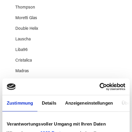
Thompson
Moretti Glas
Double Helix
Lauscha
Liba96
Cristalica
Madras
Flachglas
Architekturglas
Zustimmung
Details
Anzeigeneinstellungen
Über
Spezialglas
AK83, 90, 96, 104
Verantwortungsvoller Umgang mit Ihren Daten
Abschnitte 20x30 cm