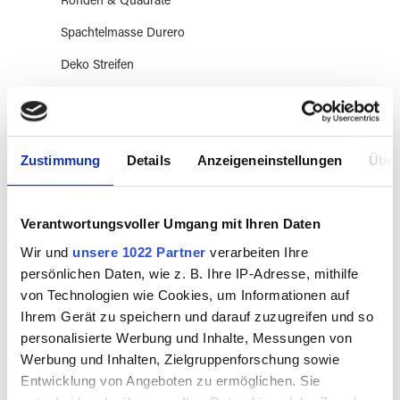
Ronden & Quadrate
Spachtelmasse Durero
Deko Streifen
Sonstige
Thompson
Zustimmung
Details
Anzeigeneinstellungen
Über
Moretti Glas
Double Helix
Verantwortungsvoller Umgang mit Ihren Daten
Lauscha
Wir und
unsere 1022 Partner
verarbeiten Ihre
Liba96
persönlichen Daten, wie z. B. Ihre IP-Adresse, mithilfe
Cristalica
von Technologien wie Cookies, um Informationen auf
Ihrem Gerät zu speichern und darauf zuzugreifen und so
Madras
personalisierte Werbung und Inhalte, Messungen von
Flachglas
Werbung und Inhalten, Zielgruppenforschung sowie
Entwicklung von Angeboten zu ermöglichen. Sie
Architekturglas