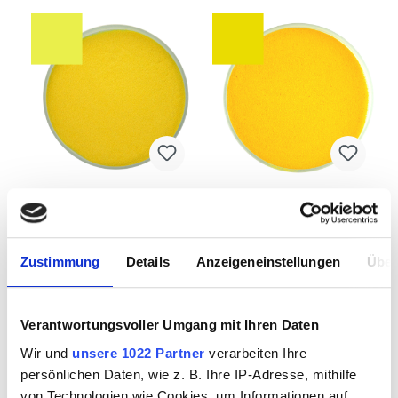
THOMPSON
THOMPSON
Enamel 9250
Enamel 9260
(Moretti) 227g
(Moretti) 227g
Zustimmung
Details
Anzeigeneinstellungen
Über
3595216
3595217
Verantwortungsvoller Umgang mit Ihren Daten
Wir und
unsere 1022 Partner
verarbeiten Ihre
persönlichen Daten, wie z. B. Ihre IP-Adresse, mithilfe
von Technologien wie Cookies, um Informationen auf