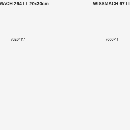
MACH 264 LL 20x30cm
WISSMACH 67 L
7626411.1
7606711