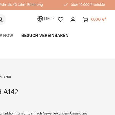
ehr als 40 Jahre Erfahrung
über 10.000 Produkte
DE
0,00 €*
W HOW
BESUCH VEREINBAREN
7114500
 A142
auffunktion nur sichtbar nach Gewerbekunden-Anmeldung