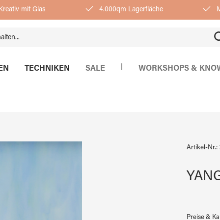
reativ mit Glas
4.000qm Lagerfläche
M
|
EN
TECHNIKEN
SALE
WORKSHOPS & KNO
Artikel-Nr.:
YANG
Preise & K