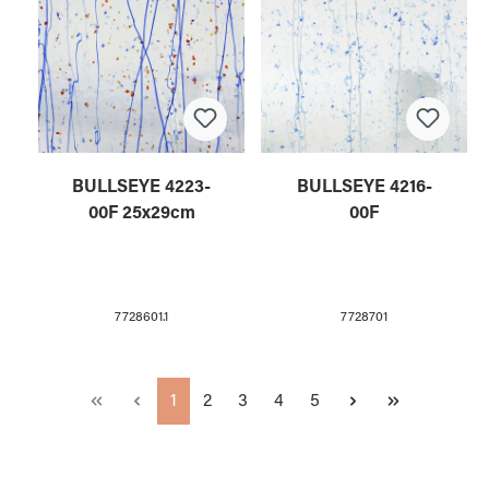
BULLSEYE 4223-
BULLSEYE 4216-
00F 25x29cm
00F
7728601.1
7728701
Seite
Seite
Seite
Seite
Seite
1
2
3
4
5