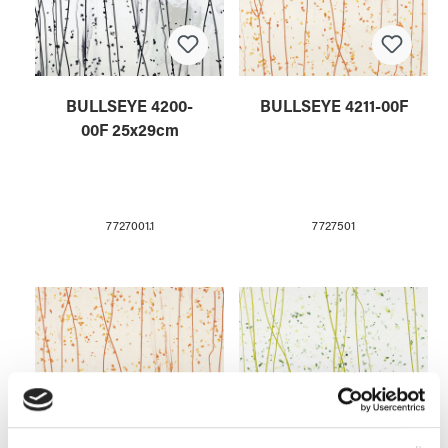
BULLSEYE 4200-
BULLSEYE 4211-00F
00F 25x29cm
7727001.1
7727501