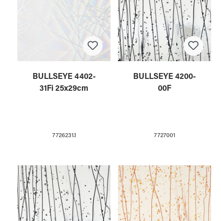
BULLSEYE 4402-
BULLSEYE 4200-
31Fi 25x29cm
00F
7726231.1
7727001