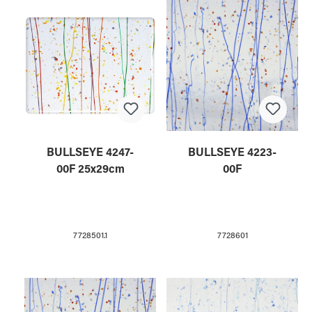
BULLSEYE 4247-
BULLSEYE 4223-
00F 25x29cm
00F
7728501.1
7728601