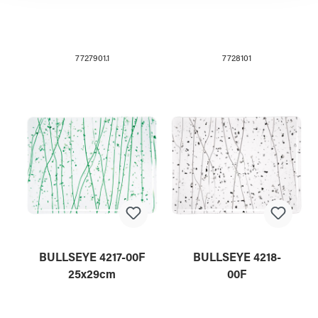
7727901.1
7728101
BULLSEYE 4217-00F
BULLSEYE 4218-
25x29cm
00F