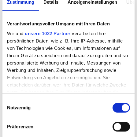
Zustimmung
Details
Anzeigeneinstellungen
Über
BULLSEYE 4211-00F
BULLSEYE 4212-
Verantwortungsvoller Umgang mit Ihren Daten
25x29cm
00F
Wir und
unsere 1022 Partner
verarbeiten Ihre
persönlichen Daten, wie z. B. Ihre IP-Adresse, mithilfe
von Technologien wie Cookies, um Informationen auf
Ihrem Gerät zu speichern und darauf zuzugreifen und so
7727501.1
7727601
personalisierte Werbung und Inhalte, Messungen von
Werbung und Inhalten, Zielgruppenforschung sowie
Entwicklung von Angeboten zu ermöglichen. Sie
entscheiden darüber, wer Ihre Daten für welche Zwecke
nutzt. Sie können Ihre Einwilligung jederzeit über die
Cookie-Erklärung oder durch Klicken auf das Privacy
Einwilligungsauswahl
Trigger Symbol ändern oder widerrufen
Notwendig
Wenn Sie es erlauben, würden wir auch gerne:
Präferenzen
Informationen über Ihre geografische Lage