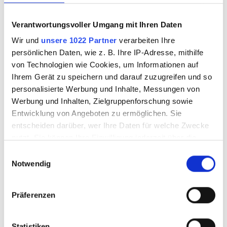
Friesecke 12x12cm
Friesecke 12x12cm
Blitz Float
Blitz grün
Verantwortungsvoller Umgang mit Ihren Daten
Wir und
unsere 1022 Partner
verarbeiten Ihre
persönlichen Daten, wie z. B. Ihre IP-Adresse, mithilfe
von Technologien wie Cookies, um Informationen auf
8625401
8625403
Ihrem Gerät zu speichern und darauf zuzugreifen und so
personalisierte Werbung und Inhalte, Messungen von
Werbung und Inhalten, Zielgruppenforschung sowie
Entwicklung von Angeboten zu ermöglichen. Sie
entscheiden darüber, wer Ihre Daten für welche Zwecke
nutzt. Sie können Ihre Einwilligung jederzeit über die
Cookie-Erklärung oder durch Klicken auf das Privacy
Einwilligungsauswahl
Trigger Symbol ändern oder widerrufen
Notwendig
Wenn Sie es erlauben, würden wir auch gerne:
Präferenzen
Informationen über Ihre geografische Lage
Friesecke 12x12cm
Friesecke 12x12cm
erfassen, welche bis auf einige Meter genau sein
Blitz rot
Blitz blau
können
Statistiken