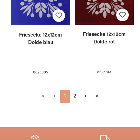
Friesecke 12x12cm
Friesecke 12x12cm
Dolde rot
Dolde blau
8625813
8625805
Seite
Seite
1
2