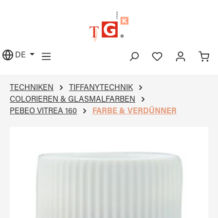
alt springen
DE
TECHNIKEN
TIFFANYTECHNIK
COLORIEREN & GLASMALFARBEN
PEBEO VITREA 160
FARBE & VERDÜNNER
Bildergalerie überspringen