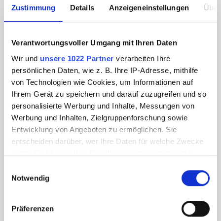
Zustimmung
Details
Anzeigeneinstellungen
Über
Verantwortungsvoller Umgang mit Ihren Daten
Wir und
unsere 1022 Partner
verarbeiten Ihre
persönlichen Daten, wie z. B. Ihre IP-Adresse, mithilfe
von Technologien wie Cookies, um Informationen auf
Ihrem Gerät zu speichern und darauf zuzugreifen und so
personalisierte Werbung und Inhalte, Messungen von
Werbung und Inhalten, Zielgruppenforschung sowie
Entwicklung von Angeboten zu ermöglichen. Sie
entscheiden darüber, wer Ihre Daten für welche Zwecke
nutzt. Sie können Ihre Einwilligung jederzeit über die
Cookie-Erklärung oder durch Klicken auf das Privacy
Einwilligungsauswahl
Trigger Symbol ändern oder widerrufen
Notwendig
Wenn Sie es erlauben, würden wir auch gerne:
Präferenzen
Informationen über Ihre geografische Lage