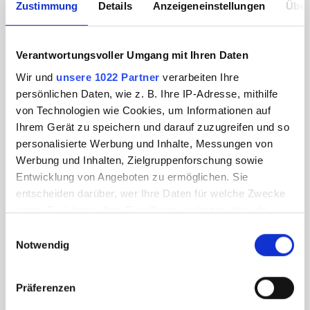
Zustimmung
Details
Anzeigeneinstellungen
Über
Verantwortungsvoller Umgang mit Ihren Daten
Wir und
unsere 1022 Partner
verarbeiten Ihre
persönlichen Daten, wie z. B. Ihre IP-Adresse, mithilfe
von Technologien wie Cookies, um Informationen auf
Ihrem Gerät zu speichern und darauf zuzugreifen und so
personalisierte Werbung und Inhalte, Messungen von
Werbung und Inhalten, Zielgruppenforschung sowie
Entwicklung von Angeboten zu ermöglichen. Sie
entscheiden darüber, wer Ihre Daten für welche Zwecke
nutzt. Sie können Ihre Einwilligung jederzeit über die
Cookie-Erklärung oder durch Klicken auf das Privacy
Einwilligungsauswahl
Trigger Symbol ändern oder widerrufen
Notwendig
Wenn Sie es erlauben, würden wir auch gerne:
Präferenzen
Informationen über Ihre geografische Lage