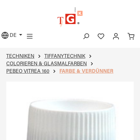
alt springen
DE
TECHNIKEN
TIFFANYTECHNIK
COLORIEREN & GLASMALFARBEN
PEBEO VITREA 160
FARBE & VERDÜNNER
Bildergalerie überspringen