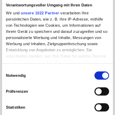
Verantwortungsvoller Umgang mit Ihren Daten
Wir und
unsere 1022 Partner
verarbeiten Ihre
persönlichen Daten, wie z. B. Ihre IP-Adresse, mithilfe
von Technologien wie Cookies, um Informationen auf
Ihrem Gerät zu speichern und darauf zuzugreifen und so
personalisierte Werbung und Inhalte, Messungen von
Werbung und Inhalten, Zielgruppenforschung sowie
Entwicklung von Angeboten zu ermöglichen. Sie
entscheiden darüber, wer Ihre Daten für welche Zwecke
nutzt. Sie können Ihre Einwilligung jederzeit über die
Cookie-Erklärung oder durch Klicken auf das Privacy
Einwilligungsauswahl
Trigger Symbol ändern oder widerrufen
Notwendig
Wenn Sie es erlauben, würden wir auch gerne:
Präferenzen
Informationen über Ihre geografische Lage
erfassen, welche bis auf einige Meter genau sein
können
Statistiken
Ihr Gerät durch aktives Scannen nach