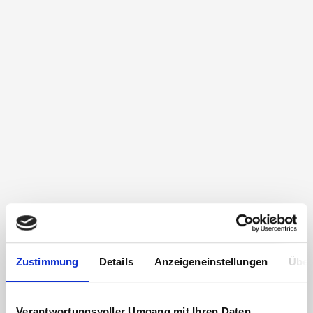
Zustimmung
Details
Anzeigeneinstellungen
Über
Verantwortungsvoller Umgang mit Ihren Daten