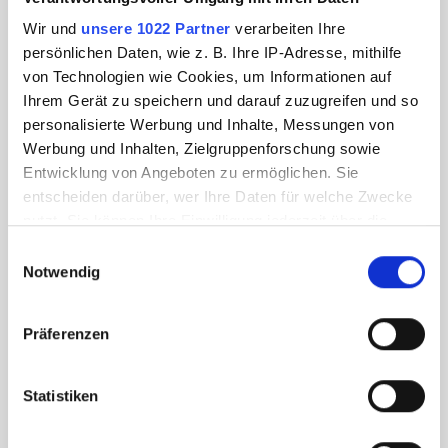
Wir und
unsere 1022 Partner
verarbeiten Ihre
persönlichen Daten, wie z. B. Ihre IP-Adresse, mithilfe
von Technologien wie Cookies, um Informationen auf
Ihrem Gerät zu speichern und darauf zuzugreifen und so
personalisierte Werbung und Inhalte, Messungen von
Werbung und Inhalten, Zielgruppenforschung sowie
Entwicklung von Angeboten zu ermöglichen. Sie
entscheiden darüber, wer Ihre Daten für welche Zwecke
nutzt. Sie können Ihre Einwilligung jederzeit über die
Cookie-Erklärung oder durch Klicken auf das Privacy
Einwilligungsauswahl
Trigger Symbol ändern oder widerrufen
Notwendig
Wenn Sie es erlauben, würden wir auch gerne:
Präferenzen
Informationen über Ihre geografische Lage
erfassen, welche bis auf einige Meter genau sein
können
Statistiken
Ihr Gerät durch aktives Scannen nach
bestimmten Merkmalen (Fingerprinting) identifizieren