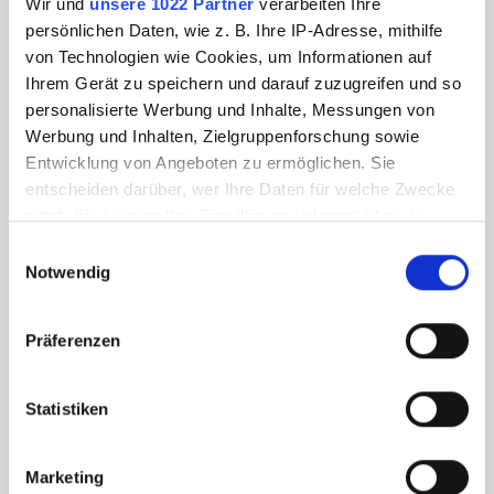
Wir und
unsere 1022 Partner
verarbeiten Ihre
persönlichen Daten, wie z. B. Ihre IP-Adresse, mithilfe
von Technologien wie Cookies, um Informationen auf
Ihrem Gerät zu speichern und darauf zuzugreifen und so
personalisierte Werbung und Inhalte, Messungen von
Werbung und Inhalten, Zielgruppenforschung sowie
Entwicklung von Angeboten zu ermöglichen. Sie
Bodenhalter für Displays 45958xx Eisen
entscheiden darüber, wer Ihre Daten für welche Zwecke
nutzt. Sie können Ihre Einwilligung jederzeit über die
Cookie-Erklärung oder durch Klicken auf das Privacy
Einwilligungsauswahl
Trigger Symbol ändern oder widerrufen
Notwendig
4595890
Wenn Sie es erlauben, würden wir auch gerne:
Präferenzen
Informationen über Ihre geografische Lage
erfassen, welche bis auf einige Meter genau sein
können
Statistiken
Ihr Gerät durch aktives Scannen nach
bestimmten Merkmalen (Fingerprinting) identifizieren
Marketing
Erfahren Sie mehr darüber, wie Ihre persönlichen Daten