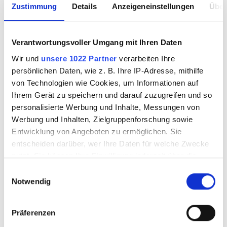
3) skip - 510°C - 120 min
Zustimmung
Details
Anzeigeneinstellungen
Über
4) 240 min - 430°C - 15 min
5) 120 min -375°C - 0min
6) Ende
Verantwortungsvoller Umgang mit Ihren Daten
Wir und
unsere 1022 Partner
verarbeiten Ihre
persönlichen Daten, wie z. B. Ihre IP-Adresse, mithilfe
von Technologien wie Cookies, um Informationen auf
Ihrem Gerät zu speichern und darauf zuzugreifen und so
personalisierte Werbung und Inhalte, Messungen von
Werbung und Inhalten, Zielgruppenforschung sowie
Entwicklung von Angeboten zu ermöglichen. Sie
entscheiden darüber, wer Ihre Daten für welche Zwecke
nutzt. Sie können Ihre Einwilligung jederzeit über die
Cookie-Erklärung oder durch Klicken auf das Privacy
Einwilligungsauswahl
Trigger Symbol ändern oder widerrufen
Notwendig
Wenn Sie es erlauben, würden wir auch gerne:
Präferenzen
Informationen über Ihre geografische Lage