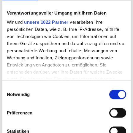
Verantwortungsvoller Umgang mit Ihren Daten
Wir und
unsere 1022 Partner
verarbeiten Ihre
persönlichen Daten, wie z. B. Ihre IP-Adresse, mithilfe
von Technologien wie Cookies, um Informationen auf
Ihrem Gerät zu speichern und darauf zuzugreifen und so
personalisierte Werbung und Inhalte, Messungen von
Werbung und Inhalten, Zielgruppenforschung sowie
Entwicklung von Angeboten zu ermöglichen. Sie
Dekorieren Sie die Steine im Garten, am
entscheiden darüber, wer Ihre Daten für welche Zwecke
Teich oder wo immer Sie eine schöne
nutzt. Sie können Ihre Einwilligung jederzeit über die
farbige Atmosphäre wünschen. Legen
Cookie-Erklärung oder durch Klicken auf das Privacy
Einwilligungsauswahl
sie unter die Leuchtsteine eine Solar
Trigger Symbol ändern oder widerrufen
Notwendig
LED Lichterkette. So erreichen Sie auch
Abends mit den Leuchtsteinen eine
Wenn Sie es erlauben, würden wir auch gerne:
Präferenzen
wunderbare Stimmung.
Informationen über Ihre geografische Lage
erfassen, welche bis auf einige Meter genau sein
können
Statistiken