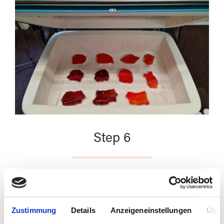
Step 6
Zustimmung
Details
Anzeigeneinstellungen
Über