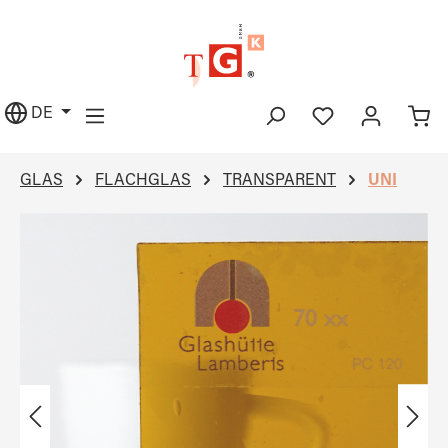
alt springen
DE
GLAS
FLACHGLAS
TRANSPARENT
UNI
Bildergalerie überspringen