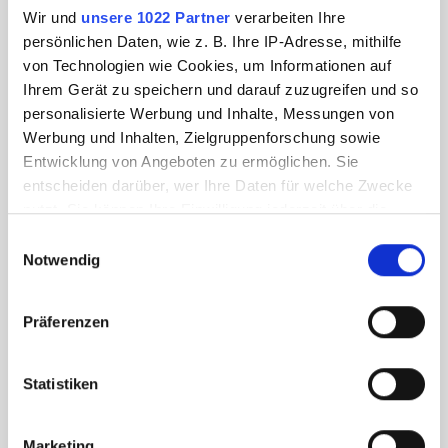
Wir und
unsere 1022 Partner
verarbeiten Ihre
persönlichen Daten, wie z. B. Ihre IP-Adresse, mithilfe
von Technologien wie Cookies, um Informationen auf
Ihrem Gerät zu speichern und darauf zuzugreifen und so
personalisierte Werbung und Inhalte, Messungen von
Werbung und Inhalten, Zielgruppenforschung sowie
Entwicklung von Angeboten zu ermöglichen. Sie
entscheiden darüber, wer Ihre Daten für welche Zwecke
nutzt. Sie können Ihre Einwilligung jederzeit über die
Cookie-Erklärung oder durch Klicken auf das Privacy
Einwilligungsauswahl
Trigger Symbol ändern oder widerrufen
Notwendig
Wenn Sie es erlauben, würden wir auch gerne:
Präferenzen
Informationen über Ihre geografische Lage
erfassen, welche bis auf einige Meter genau sein
können
Statistiken
Ihr Gerät durch aktives Scannen nach
bestimmten Merkmalen (Fingerprinting) identifizieren
Marketing