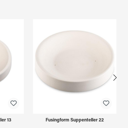
ler 13
Fusingform Suppenteller 22