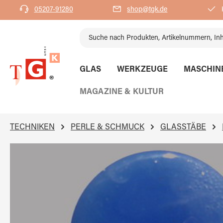
05207-91280
shop@tgk.de
K
springen
Zur Hauptnavigation springen
GLAS
WERKZEUGE
MASCHIN
MAGAZINE & KULTUR
TECHNIKEN
PERLE & SCHMUCK
GLASSTÄBE
Bildergalerie überspringen