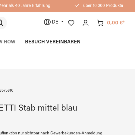
ehr als 40 Jahre Erfahrung
über 10.000 Produkte
DE
0,00 €*
W HOW
BESUCH VEREINBAREN
3575816
TI Stab mittel blau
auffunktion nur sichtbar nach Gewerbekunden-Anmeldung