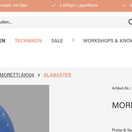
reativ mit Glas
4.000qm Lagerfläche
M
|
EN
TECHNIKEN
SALE
WORKSHOPS & KNO
MORETTI AK104
ALABASTER
Artikel-Nr.:
MORET
Preise & K