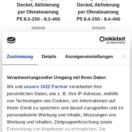
Deckel, Aktivierung
Deckel, Aktivierung
per Ofensteuerung
per Ofensteuerung
PS 8.3-250 - 8.3-400
PS 8.4-250 - 8.4-400
3513030
3513035
Zustimmung
Details
Anzeigeneinstellungen
Über
Verantwortungsvoller Umgang mit Ihren Daten
Wir und
unsere 1022 Partner
verarbeiten Ihre
persönlichen Daten, wie z. B. Ihre IP-Adresse, mithilfe
von Technologien wie Cookies, um Informationen auf
Ihrem Gerät zu speichern und darauf zuzugreifen und so
Automatische
Automatische
personalisierte Werbung und Inhalte, Messungen von
Lüftungsklappen in
Lüftungsklappen in
Werbung und Inhalten, Zielgruppenforschung sowie
2 Wänden, aktiviert
2 Wänden, aktiviert
Entwicklung von Angeboten zu ermöglichen. Sie