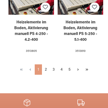
Heizelemente im
Heizelemente im
Boden, Aktivierung
Boden, Aktivierung
manuell PS 4-250 -
manuell PS 5-250 -
4.2-400
5.1-400
3513805
3513810
Seite
Seite
Seite
Seite
Seite
1
2
3
4
5