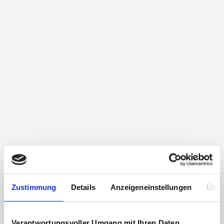
Zustimmung
Details
Anzeigeneinstellungen
Über
Verantwortungsvoller Umgang mit Ihren Daten