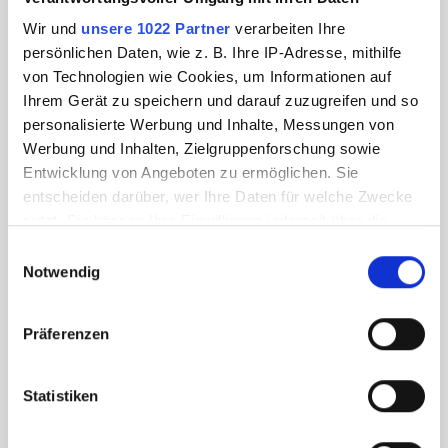
Wir und
unsere 1022 Partner
verarbeiten Ihre
persönlichen Daten, wie z. B. Ihre IP-Adresse, mithilfe
von Technologien wie Cookies, um Informationen auf
Ihrem Gerät zu speichern und darauf zuzugreifen und so
personalisierte Werbung und Inhalte, Messungen von
Werbung und Inhalten, Zielgruppenforschung sowie
Entwicklung von Angeboten zu ermöglichen. Sie
entscheiden darüber, wer Ihre Daten für welche Zwecke
nutzt. Sie können Ihre Einwilligung jederzeit über die
Cookie-Erklärung oder durch Klicken auf das Privacy
Einwilligungsauswahl
Trigger Symbol ändern oder widerrufen
Notwendig
Wenn Sie es erlauben, würden wir auch gerne:
Präferenzen
Informationen über Ihre geografische Lage
erfassen, welche bis auf einige Meter genau sein
können
Statistiken
Ihr Gerät durch aktives Scannen nach
bestimmten Merkmalen (Fingerprinting) identifizieren