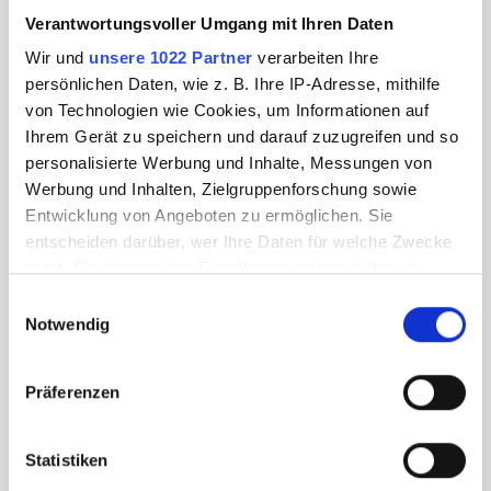
Verantwortungsvoller Umgang mit Ihren Daten
Wir und
unsere 1022 Partner
verarbeiten Ihre
persönlichen Daten, wie z. B. Ihre IP-Adresse, mithilfe
von Technologien wie Cookies, um Informationen auf
Ihrem Gerät zu speichern und darauf zuzugreifen und so
personalisierte Werbung und Inhalte, Messungen von
Werbung und Inhalten, Zielgruppenforschung sowie
Entwicklung von Angeboten zu ermöglichen. Sie
entscheiden darüber, wer Ihre Daten für welche Zwecke
nutzt. Sie können Ihre Einwilligung jederzeit über die
Cookie-Erklärung oder durch Klicken auf das Privacy
Einwilligungsauswahl
Trigger Symbol ändern oder widerrufen
Notwendig
Wenn Sie es erlauben, würden wir auch gerne:
Präferenzen
Informationen über Ihre geografische Lage
erfassen, welche bis auf einige Meter genau sein
können
Statistiken
Ihr Gerät durch aktives Scannen nach