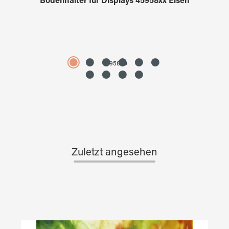
Bodenhalter für Displays 45958xx Eisen
4595890
Zuletzt angesehen
Produktgalerie überspringen