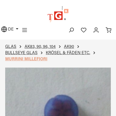
alt springen
DE
GLAS
AK83, 90, 96, 104
AK90
BULLSEYE GLAS
KRÖSEL & FÄDEN ETC.
MURRINI MILLEFIORI
Bildergalerie überspringen