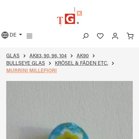
alt springen
DE
GLAS
AK83, 90, 96, 104
AK90
BULLSEYE GLAS
KRÖSEL & FÄDEN ETC.
MURRINI MILLEFIORI
Bildergalerie überspringen