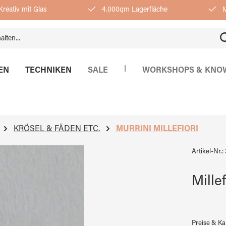
reativ mit Glas
4.000qm Lagerfläche
M
|
EN
TECHNIKEN
SALE
WORKSHOPS & KNO
KRÖSEL & FÄDEN ETC.
MURRINI MILLEFIORI
Artikel-Nr.:
Mille
Preise & K