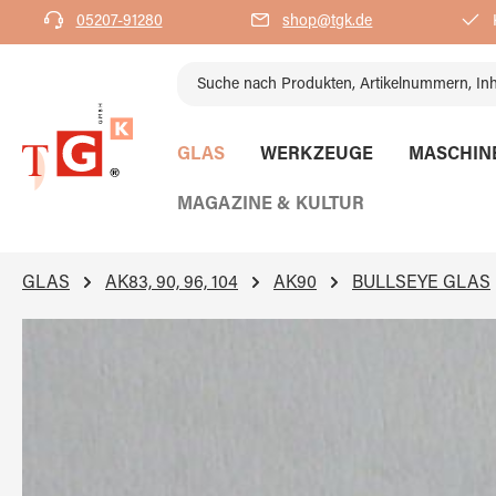
05207-91280
shop@tgk.de
K
springen
Zur Hauptnavigation springen
GLAS
WERKZEUGE
MASCHIN
MAGAZINE & KULTUR
GLAS
AK83, 90, 96, 104
AK90
BULLSEYE GLAS
Bildergalerie überspringen