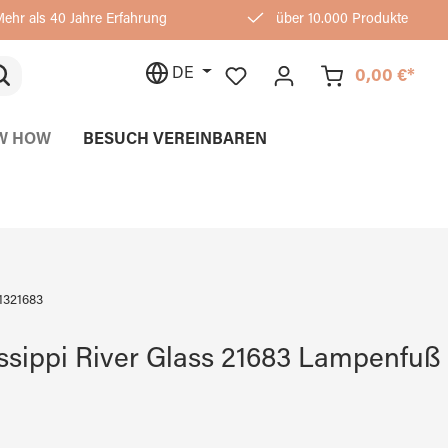
ehr als 40 Jahre Erfahrung
über 10.000 Produkte
DE
0,00 €*
W HOW
BESUCH VEREINBAREN
1321683
ssippi River Glass 21683 Lampenfuß