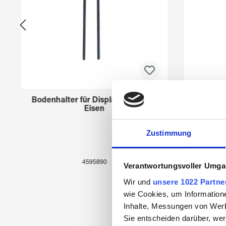
Bodenhalter für Displays 45958xx
Creato
Eisen
Zustimmung
4595890
Verantwortungsvoller Umgan
Wir und
unsere 1022 Partne
wie Cookies, um Information
Inhalte, Messungen von Werb
Sie entscheiden darüber, wer