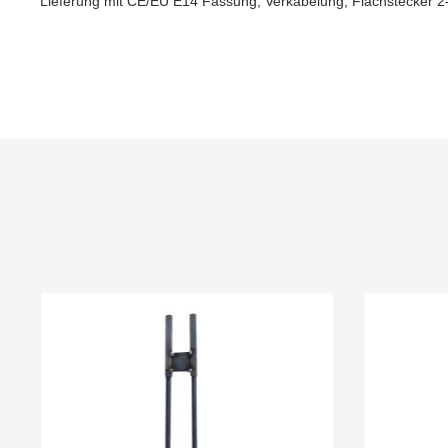
Lieferung mit CE/EU E14 Fassung, Verkabelung, Flachstecker 2-
Produktgalerie überspringen