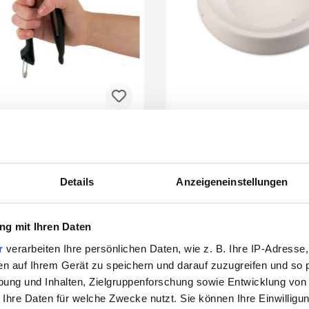
r's Breda Glass Nippers
Fusingform Runder Tel
Glasbrechzange
Details
Anzeigeneinstellungen
3211630
3522775
g mit Ihren Daten
r
verarbeiten Ihre persönlichen Daten, wie z. B. Ihre IP-Adresse,
en auf Ihrem Gerät zu speichern und darauf zuzugreifen und so 
ung und Inhalten, Zielgruppenforschung sowie Entwicklung von
 Ihre Daten für welche Zwecke nutzt. Sie können Ihre Einwilligun