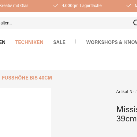
reativ mit Glas
4.000qm Lagerfläche
M
|
EN
TECHNIKEN
SALE
WORKSHOPS & KNO
FUSSHÖHE BIS 40CM
Artikel-Nr.:
Missi
39cm