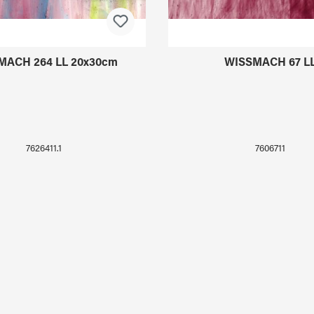
MACH 264 LL 20x30cm
WISSMACH 67 L
7626411.1
7606711