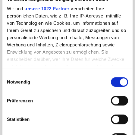
Wir und
unsere 1022 Partner
verarbeiten Ihre
persönlichen Daten, wie z. B. Ihre IP-Adresse, mithilfe
von Technologien wie Cookies, um Informationen auf
Ihrem Gerät zu speichern und darauf zuzugreifen und so
personalisierte Werbung und Inhalte, Messungen von
Werbung und Inhalten, Zielgruppenforschung sowie
Entwicklung von Angeboten zu ermöglichen. Sie
entscheiden darüber, wer Ihre Daten für welche Zwecke
nutzt. Sie können Ihre Einwilligung jederzeit über die
Cookie-Erklärung oder durch Klicken auf das Privacy
Einwilligungsauswahl
Trigger Symbol ändern oder widerrufen
Notwendig
Wenn Sie es erlauben, würden wir auch gerne:
Präferenzen
Informationen über Ihre geografische Lage
erfassen, welche bis auf einige Meter genau sein
können
Statistiken
Ihr Gerät durch aktives Scannen nach
bestimmten Merkmalen (Fingerprinting) identifizieren