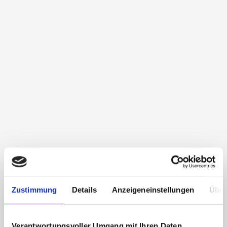
Zustimmung
Details
Anzeigeneinstellungen
Über
Verantwortungsvoller Umgang mit Ihren Daten