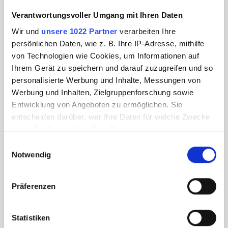
Verantwortungsvoller Umgang mit Ihren Daten
Wir und
unsere 1022 Partner
verarbeiten Ihre
persönlichen Daten, wie z. B. Ihre IP-Adresse, mithilfe
von Technologien wie Cookies, um Informationen auf
Ihrem Gerät zu speichern und darauf zuzugreifen und so
personalisierte Werbung und Inhalte, Messungen von
Werbung und Inhalten, Zielgruppenforschung sowie
Entwicklung von Angeboten zu ermöglichen. Sie
entscheiden darüber, wer Ihre Daten für welche Zwecke
nutzt. Sie können Ihre Einwilligung jederzeit über die
Cookie-Erklärung oder durch Klicken auf das Privacy
Einwilligungsauswahl
Trigger Symbol ändern oder widerrufen
Notwendig
Wenn Sie es erlauben, würden wir auch gerne:
Präferenzen
Informationen über Ihre geografische Lage
erfassen, welche bis auf einige Meter genau sein
können
Statistiken