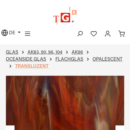
alt springen
DE
GLAS
AK83, 90, 96, 104
AK96
OCEANSIDE GLAS
FLACHGLAS
OPALESCENT
TRANSLUZENT
Bildergalerie überspringen