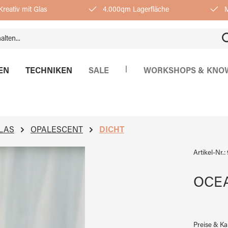
reativ mit Glas
4.000qm Lagerfläche
M
|
EN
TECHNIKEN
SALE
WORKSHOPS & KNO
LAS
OPALESCENT
DICHT
Artikel-Nr.:
OCEA
Preise & K