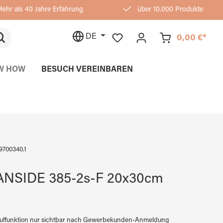
ehr als 40 Jahre Erfahrung
über 10.000 Produkte
DE
0,00 €*
W HOW
BESUCH VEREINBAREN
9700340.1
NSIDE 385-2s-F 20x30cm
auffunktion nur sichtbar nach Gewerbekunden-Anmeldung