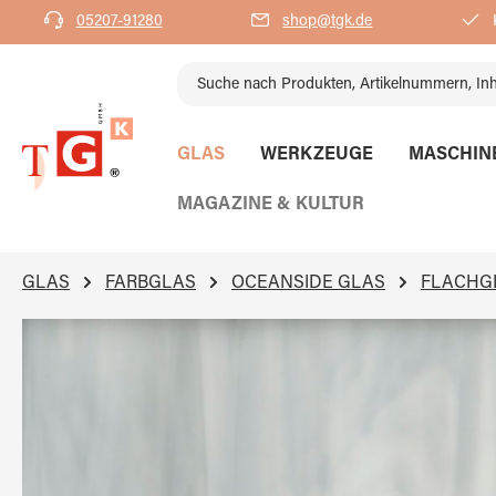
05207-91280
shop@tgk.de
K
springen
Zur Hauptnavigation springen
GLAS
WERKZEUGE
MASCHIN
MAGAZINE & KULTUR
GLAS
FARBGLAS
OCEANSIDE GLAS
FLACHG
Bildergalerie überspringen