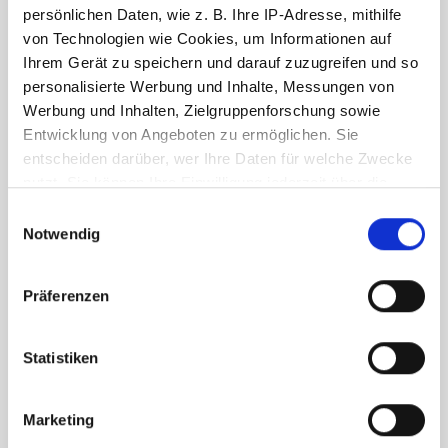
persönlichen Daten, wie z. B. Ihre IP-Adresse, mithilfe
von Technologien wie Cookies, um Informationen auf
Ihrem Gerät zu speichern und darauf zuzugreifen und so
personalisierte Werbung und Inhalte, Messungen von
Werbung und Inhalten, Zielgruppenforschung sowie
Entwicklung von Angeboten zu ermöglichen. Sie
entscheiden darüber, wer Ihre Daten für welche Zwecke
nutzt. Sie können Ihre Einwilligung jederzeit über die
Cookie-Erklärung oder durch Klicken auf das Privacy
Einwilligungsauswahl
Trigger Symbol ändern oder widerrufen
Notwendig
Wenn Sie es erlauben, würden wir auch gerne:
Präferenzen
Informationen über Ihre geografische Lage
erfassen, welche bis auf einige Meter genau sein
können
Statistiken
Ihr Gerät durch aktives Scannen nach
bestimmten Merkmalen (Fingerprinting) identifizieren
Marketing
Erfahren Sie mehr darüber, wie Ihre persönlichen Daten