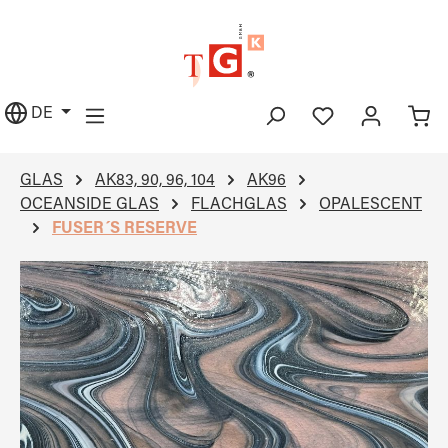
alt springen
DE
GLAS
AK83, 90, 96, 104
AK96
OCEANSIDE GLAS
FLACHGLAS
OPALESCENT
FUSER´S RESERVE
Bildergalerie überspringen