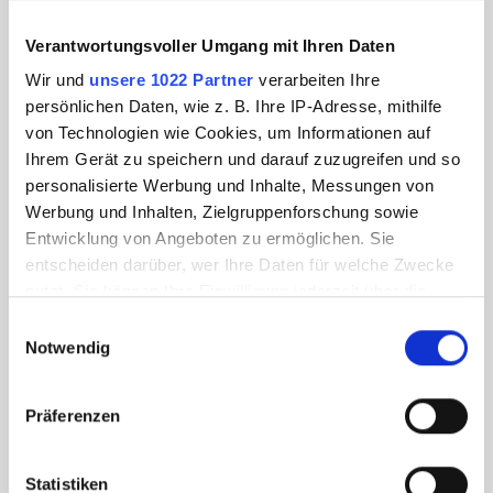
Verantwortungsvoller Umgang mit Ihren Daten
Wir und
unsere 1022 Partner
verarbeiten Ihre
persönlichen Daten, wie z. B. Ihre IP-Adresse, mithilfe
von Technologien wie Cookies, um Informationen auf
Ihrem Gerät zu speichern und darauf zuzugreifen und so
personalisierte Werbung und Inhalte, Messungen von
Werbung und Inhalten, Zielgruppenforschung sowie
Entwicklung von Angeboten zu ermöglichen. Sie
entscheiden darüber, wer Ihre Daten für welche Zwecke
nutzt. Sie können Ihre Einwilligung jederzeit über die
Cookie-Erklärung oder durch Klicken auf das Privacy
Einwilligungsauswahl
Trigger Symbol ändern oder widerrufen
Notwendig
Wenn Sie es erlauben, würden wir auch gerne:
Präferenzen
Informationen über Ihre geografische Lage
erfassen, welche bis auf einige Meter genau sein
können
Statistiken