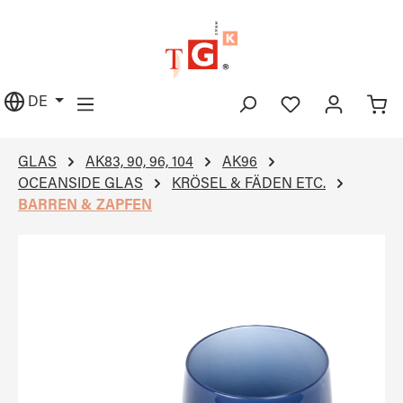
alt springen
DE
GLAS
AK83, 90, 96, 104
AK96
OCEANSIDE GLAS
KRÖSEL & FÄDEN ETC.
BARREN & ZAPFEN
Bildergalerie überspringen