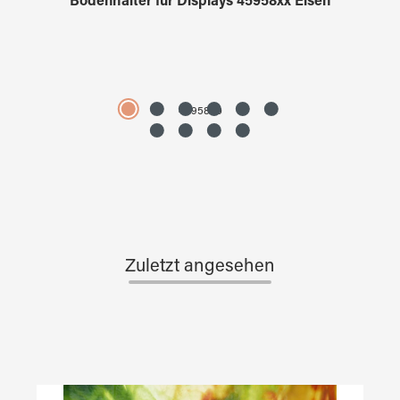
Bodenhalter für Displays 45958xx Eisen
4595890
Zuletzt angesehen
Produktgalerie überspringen