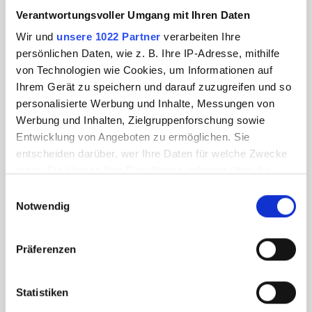
Verantwortungsvoller Umgang mit Ihren Daten
Wir und
unsere 1022 Partner
verarbeiten Ihre
persönlichen Daten, wie z. B. Ihre IP-Adresse, mithilfe
von Technologien wie Cookies, um Informationen auf
Ihrem Gerät zu speichern und darauf zuzugreifen und so
personalisierte Werbung und Inhalte, Messungen von
Werbung und Inhalten, Zielgruppenforschung sowie
Entwicklung von Angeboten zu ermöglichen. Sie
entscheiden darüber, wer Ihre Daten für welche Zwecke
nutzt. Sie können Ihre Einwilligung jederzeit über die
Cookie-Erklärung oder durch Klicken auf das Privacy
Einwilligungsauswahl
Trigger Symbol ändern oder widerrufen
Notwendig
Wenn Sie es erlauben, würden wir auch gerne:
Präferenzen
Informationen über Ihre geografische Lage
erfassen, welche bis auf einige Meter genau sein
können
Statistiken
Ihr Gerät durch aktives Scannen nach