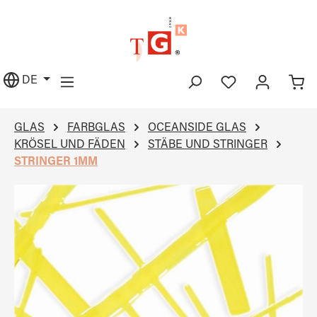
alt springen
DE
GLAS
FARBGLAS
OCEANSIDE GLAS
KRÖSEL UND FÄDEN
STÄBE UND STRINGER
STRINGER 1MM
Bildergalerie überspringen