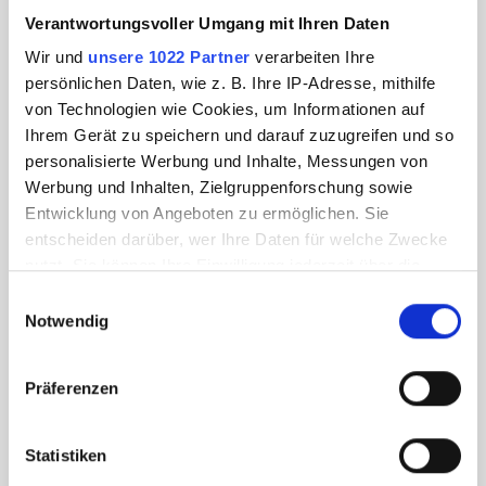
Verantwortungsvoller Umgang mit Ihren Daten
Wir und
unsere 1022 Partner
verarbeiten Ihre
persönlichen Daten, wie z. B. Ihre IP-Adresse, mithilfe
von Technologien wie Cookies, um Informationen auf
Ihrem Gerät zu speichern und darauf zuzugreifen und so
personalisierte Werbung und Inhalte, Messungen von
Werbung und Inhalten, Zielgruppenforschung sowie
Entwicklung von Angeboten zu ermöglichen. Sie
entscheiden darüber, wer Ihre Daten für welche Zwecke
nutzt. Sie können Ihre Einwilligung jederzeit über die
Cookie-Erklärung oder durch Klicken auf das Privacy
Einwilligungsauswahl
Trigger Symbol ändern oder widerrufen
Notwendig
Wenn Sie es erlauben, würden wir auch gerne:
Präferenzen
Informationen über Ihre geografische Lage
erfassen, welche bis auf einige Meter genau sein
können
Statistiken
Ihr Gerät durch aktives Scannen nach