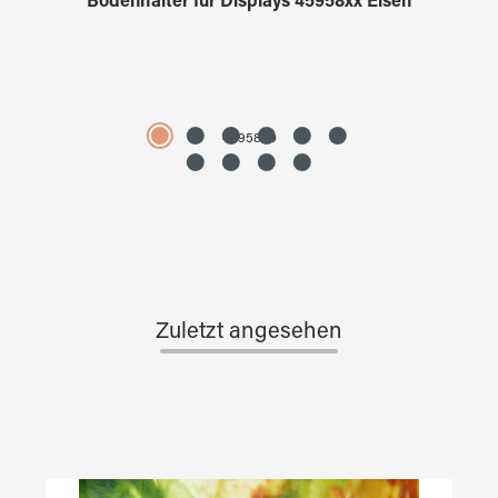
Bodenhalter für Displays 45958xx Eisen
4595890
Zuletzt angesehen
Produktgalerie überspringen