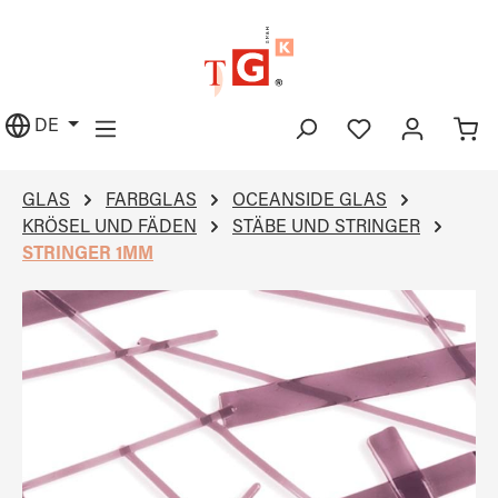
alt springen
DE
GLAS
FARBGLAS
OCEANSIDE GLAS
KRÖSEL UND FÄDEN
STÄBE UND STRINGER
STRINGER 1MM
Bildergalerie überspringen