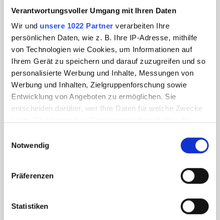
Verantwortungsvoller Umgang mit Ihren Daten
Wir und
unsere 1022 Partner
verarbeiten Ihre
persönlichen Daten, wie z. B. Ihre IP-Adresse, mithilfe
von Technologien wie Cookies, um Informationen auf
Ihrem Gerät zu speichern und darauf zuzugreifen und so
personalisierte Werbung und Inhalte, Messungen von
Werbung und Inhalten, Zielgruppenforschung sowie
Entwicklung von Angeboten zu ermöglichen. Sie
entscheiden darüber, wer Ihre Daten für welche Zwecke
nutzt. Sie können Ihre Einwilligung jederzeit über die
Cookie-Erklärung oder durch Klicken auf das Privacy
Einwilligungsauswahl
Trigger Symbol ändern oder widerrufen
Notwendig
Wenn Sie es erlauben, würden wir auch gerne:
Präferenzen
Informationen über Ihre geografische Lage
erfassen, welche bis auf einige Meter genau sein
können
Statistiken
Ihr Gerät durch aktives Scannen nach