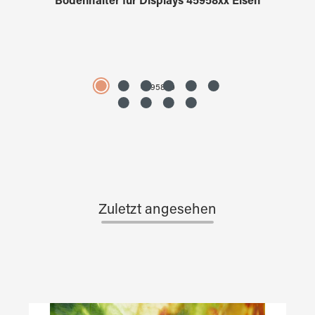
Bodenhalter für Displays 45958xx Eisen
4595890
Zuletzt angesehen
Produktgalerie überspringen