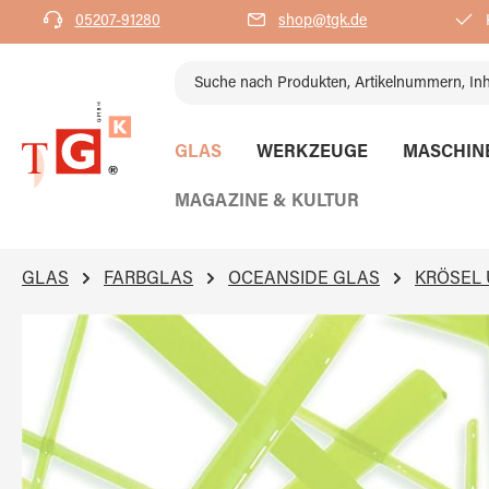
05207-91280
shop@tgk.de
K
springen
Zur Hauptnavigation springen
GLAS
WERKZEUGE
MASCHIN
MAGAZINE & KULTUR
GLAS
FARBGLAS
OCEANSIDE GLAS
KRÖSEL
Bildergalerie überspringen