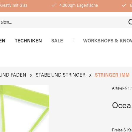
reativ mit Glas
4.000qm Lagerfläche
M
|
EN
TECHNIKEN
SALE
WORKSHOPS & KNO
 UND FÄDEN
STÄBE UND STRINGER
STRINGER 1MM
Artikel-Nr.:
Ocean
Preise & K