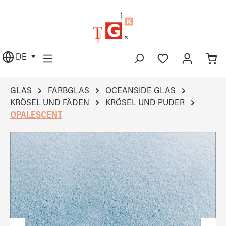
alt springen
DE
GLAS
FARBGLAS
OCEANSIDE GLAS
KRÖSEL UND FÄDEN
KRÖSEL UND PUDER
OPALESCENT
Bildergalerie überspringen