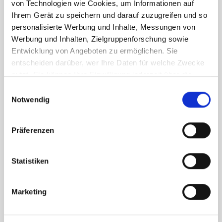
von Technologien wie Cookies, um Informationen auf
Ihrem Gerät zu speichern und darauf zuzugreifen und so
personalisierte Werbung und Inhalte, Messungen von
Werbung und Inhalten, Zielgruppenforschung sowie
Entwicklung von Angeboten zu ermöglichen. Sie
entscheiden darüber, wer Ihre Daten für welche Zwecke
nutzt. Sie können Ihre Einwilligung jederzeit über die
Cookie-Erklärung oder durch Klicken auf das Privacy
Einwilligungsauswahl
Trigger Symbol ändern oder widerrufen
Notwendig
Wenn Sie es erlauben, würden wir auch gerne:
Präferenzen
Informationen über Ihre geografische Lage
erfassen, welche bis auf einige Meter genau sein
können
Statistiken
Ihr Gerät durch aktives Scannen nach
bestimmten Merkmalen (Fingerprinting) identifizieren
Marketing
Erfahren Sie mehr darüber, wie Ihre persönlichen Daten
verarbeitet werden, und legen Sie Ihre Präferenzen im
Abschnitt Einzelheiten
fest.